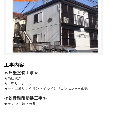
工事内容
≪外壁塗装工事≫
★高圧洗浄
★下塗り：シーラー
★中・上塗り：クリンマイルドシリコン
(エスケー化研)
≪鉄骨階段塗装工事≫
★ケレン、錆止め共